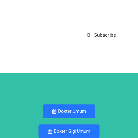
Subscribe to our
Newsletter
Subscribe
***We Promise, no spam!
Dokter Umum
Dokter Gigi Umum