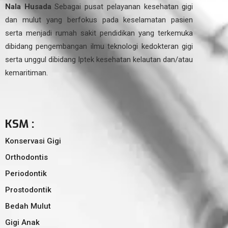
Nala Husada
Sebagai pusat pelayanan kesehatan gigi
dan mulut yang berfokus pada keselamatan pasien
serta menjadi rumah sakit pendidikan yang terkemuka
dibidang pengembangan ilmu teknologi kedokteran gigi
serta unggul dibidang Iptek kesehatan kelautan dan/atau
kemaritiman.
KSM :
Konservasi Gigi
Orthodontis
Periodontik
Prostodontik
Bedah Mulut
Gigi Anak