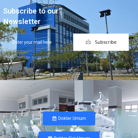
Subscribe to our
Newsletter
Subscribe
***We Promise, no spam!
Dokter Umum