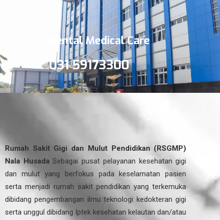
Dental Medical Care
031 59173300
Rumah Sakit Gigi dan Mulut Pendidikan (RSGMP)
Nala Husada
Sebagai pusat pelayanan kesehatan gigi
dan mulut yang berfokus pada keselamatan pasien
serta menjadi rumah sakit pendidikan yang terkemuka
dibidang pengembangan ilmu teknologi kedokteran gigi
serta unggul dibidang Iptek kesehatan kelautan dan/atau