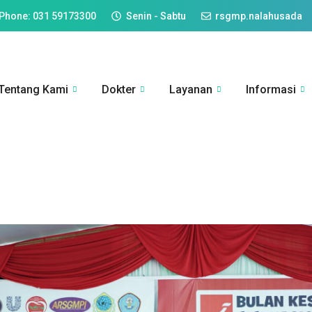
Phone: 031 59173300
Senin - Sabtu
rsgmp.nalahusada
Tentang Kami
Dokter
Layanan
Informasi