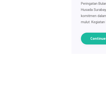
Peringatan Bul
Husada Surabay
komitmen dalam
mulut. Kegiata
Continu
Subscribe to our