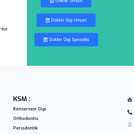
Dokter Umum
Dokter Gigi Umum
ribe
Dokter Gigi Spesialis
KSM :
Konservasi Gigi
Orthodontis
Periodontik